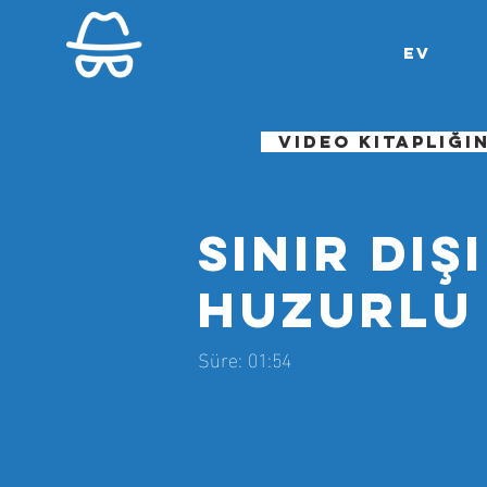
Ev
Video kitaplığı
SINIR DIŞ
HUZURLU
Süre: 01:54