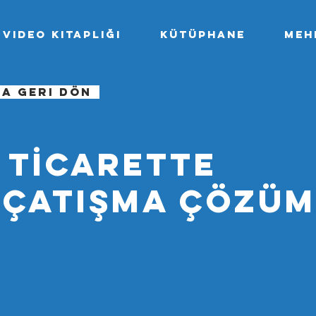
video kitaplığı
kütüphane
Meh
na geri dön
I TİCARETTE
 ÇATIŞMA ÇÖZÜ